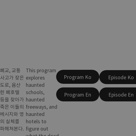
폐교, 교통
This program
Program Ko
Episode Ko
사고가 잦은
explores
도로, 음산
haunted
한 폐호텔
schools,
Program En
Episode En
등을 찾아가
haunted
죽은 이들의
freeways, and
메시지와 영
haunted
의 실체를
hotels to
파헤쳐본다.
figure out
what the dead