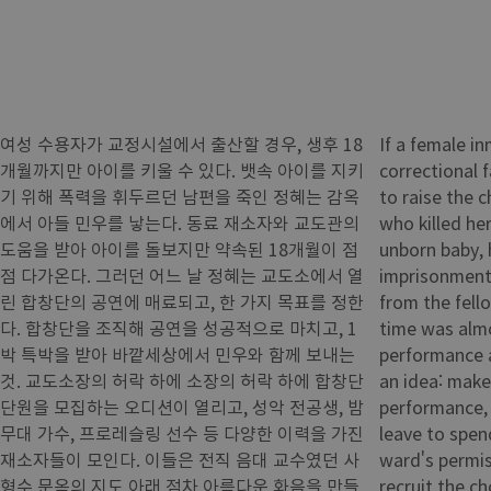
여성 수용자가 교정시설에서 출산할 경우, 생후 18
If a female in
개월까지만 아이를 키울 수 있다. 뱃속 아이를 지키
correctional f
기 위해 폭력을 휘두르던 남편을 죽인 정혜는 감옥
to raise the ch
에서 아들 민우를 낳는다. 동료 재소자와 교도관의
who killed he
도움을 받아 아이를 돌보지만 약속된 18개월이 점
unborn baby, 
점 다가온다. 그러던 어느 날 정혜는 교도소에서 열
imprisonment.
린 합창단의 공연에 매료되고, 한 가지 목표를 정한
from the fell
다. 합창단을 조직해 공연을 성공적으로 마치고, 1
time was almo
박 특박을 받아 바깥세상에서 민우와 함께 보내는
performance a
것. 교도소장의 허락 하에 소장의 허락 하에 합창단
an idea: make
단원을 모집하는 오디션이 열리고, 성악 전공생, 밤
performance, 
무대 가수, 프로레슬링 선수 등 다양한 이력을 가진
leave to spen
재소자들이 모인다. 이들은 전직 음대 교수였던 사
ward's permis
형수 문옥의 지도 아래 점차 아름다운 화음을 만들
recruit the c