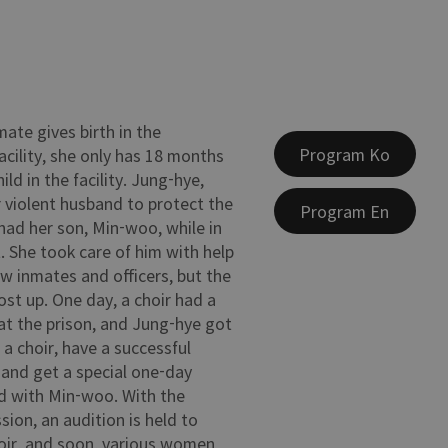
mate gives birth in the
Program Ko
acility, she only has 18 months
ild in the facility. Jung-hye,
r violent husband to protect the
Program En
had her son, Min-woo, while in
 She took care of him with help
ow inmates and officers, but the
st up. One day, a choir had a
t the prison, and Jung-hye got
 a choir, have a successful
and get a special one-day
d with Min-woo. With the
sion, an audition is held to
hoir, and soon, various women