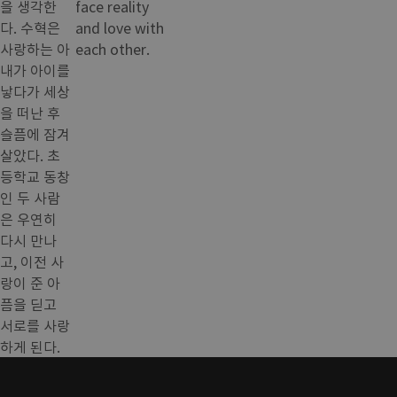
을 생각한
face reality
다. 수혁은
and love with
사랑하는 아
each other.
내가 아이를
낳다가 세상
을 떠난 후
슬픔에 잠겨
살았다. 초
등학교 동창
인 두 사람
은 우연히
다시 만나
고, 이전 사
랑이 준 아
픔을 딛고
서로를 사랑
하게 된다.