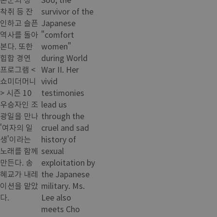
착취 등 잔
survivor of the
인하고 슬픈
Japanese
역사를 돌아
"comfort
본다. 또한
women"
힙합 경연
during World
프로그램 <
War II. Her
쇼미더머니
vivid
> 시즌 10
testimonies
우승자인 조
lead us
광일을 만나
through the
'여자의 일
cruel and sad
생'이라는
history of
노래를 함께
sexual
만든다. 송
exploitation by
혜교가 내레
the Japanese
이션을 맡았
military. Ms.
다.
Lee also
meets Cho