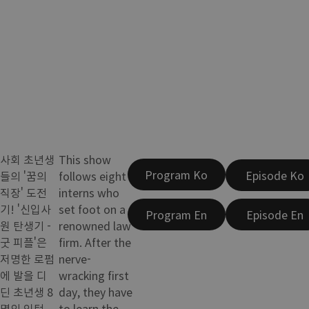
사회 초년생
This show
Program Ko
Episode Ko
들의 '꿈의
follows eight
직장' 도전
interns who
기! '신입사
set foot on a
Program En
Episode En
원 탄생기 -
renowned law
굿 피플'은
firm. After the
저명한 로펌
nerve-
에 발을 디
wracking first
딘 초년생 8
day, they have
명의 인턴
to learn the