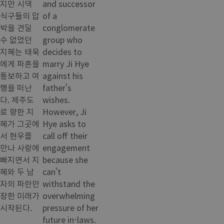
지만 시댁
and successor
식구들의 압
of a
박을 견딜
conglomerate
수 없었던
group who
지혜는 태욱
decides to
에게 파혼을
marry Ji Hye
통보하고 여
against his
행을 떠난
father's
다. 제주도
wishes.
로 향한 지
However, Ji
혜가 그곳에
Hye asks to
서 현우를
call off their
만나 사랑에
engagement
빠지면서 지
because she
혜와 두 남
can't
자의 파란만
withstand the
장한 미래가
overwhelming
시작된다.
pressure of her
future in-laws.