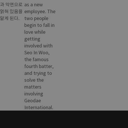
과 악연으로
as a new
얽혀 있음을
employee. The
알게 된다.
two people
begin to fall in
love while
getting
involved with
Seo In Woo,
the famous
fourth batter,
and trying to
solve the
matters
involving
Geodae
International.