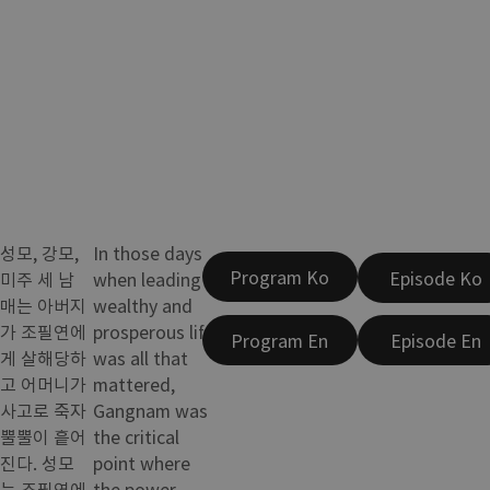
성모, 강모,
In those days
Program Ko
Episode Ko
미주 세 남
when leading a
매는 아버지
wealthy and
가 조필연에
prosperous life
Program En
Episode En
게 살해당하
was all that
고 어머니가
mattered,
사고로 죽자
Gangnam was
뿔뿔이 흩어
the critical
진다. 성모
point where
는 조필연에
the power