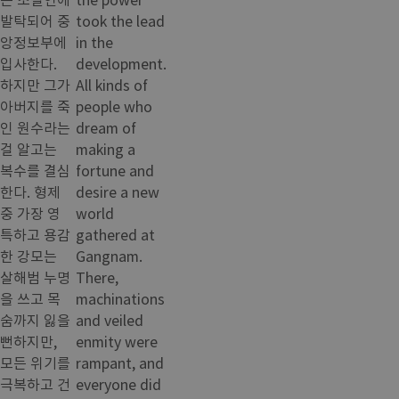
발탁되어 중
took the lead
앙정보부에
in the
입사한다.
development.
하지만 그가
All kinds of
아버지를 죽
people who
인 원수라는
dream of
걸 알고는
making a
복수를 결심
fortune and
한다. 형제
desire a new
중 가장 영
world
특하고 용감
gathered at
한 강모는
Gangnam.
살해범 누명
There,
을 쓰고 목
machinations
숨까지 잃을
and veiled
뻔하지만,
enmity were
모든 위기를
rampant, and
극복하고 건
everyone did