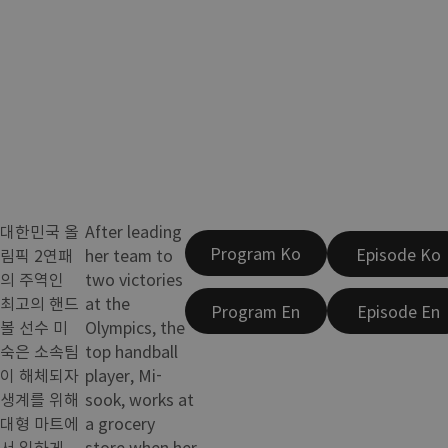
대한민국 올
After leading
Program Ko
Episode Ko
림픽 2연패
her team to
의 주역인
two victories
최고의 핸드
at the
Program En
Episode En
볼 선수 미
Olympics, the
숙은 소속팀
top handball
이 해체되자
player, Mi-
생계를 위해
sook, works at
대형 마트에
a grocery
서 일하게
store when her