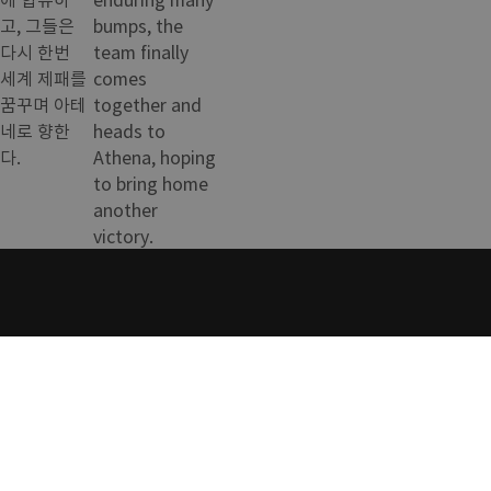
고, 그들은
bumps, the
다시 한번
team finally
세계 제패를
comes
꿈꾸며 아테
together and
네로 향한
heads to
다.
Athena, hoping
to bring home
another
victory.