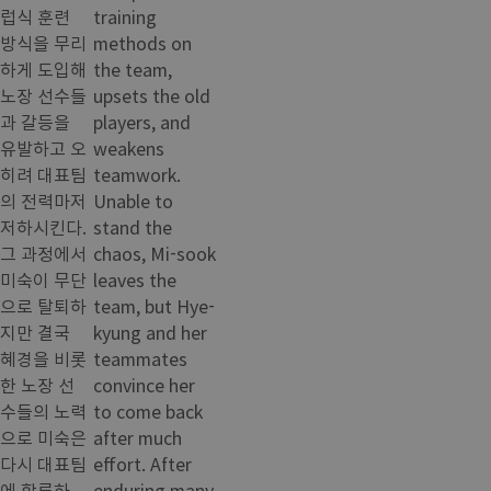
럽식 훈련
training
방식을 무리
methods on
하게 도입해
the team,
노장 선수들
upsets the old
과 갈등을
players, and
유발하고 오
weakens
히려 대표팀
teamwork.
의 전력마저
Unable to
저하시킨다.
stand the
그 과정에서
chaos, Mi-sook
미숙이 무단
leaves the
으로 탈퇴하
team, but Hye-
지만 결국
kyung and her
혜경을 비롯
teammates
한 노장 선
convince her
수들의 노력
to come back
으로 미숙은
after much
다시 대표팀
effort. After
에 합류하
enduring many