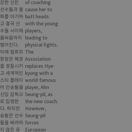
강한 신진
of coaching
선수들과 불
cause her to
화를 야기하
butt heads
고 결국 선
with the young
수들 사이에
players,
몸싸움까지
leading to
벌어진다.
physical fights.
이에 협회위
The
원장은 혜경
Association
을 경질시키
replaces Hye-
고 세계적인
kyung with a
스타 플레이
world-famous
어 안승필을
player, Ahn
신임 감독으
Seung-pil, as
로 임명한
the new coach.
다. 하지만
However,
승필은 선수
Seung-pil
들을 배려하
forces
지 않은 유
European