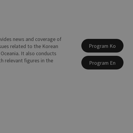
vides news and coverage of
Program Ko
sues related to the Korean
Oceania. It also conducts
h relevant figures in the
Program En