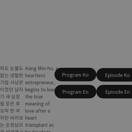
피도 눈물도
Kang Min-ho, a
Program Ko
Episode Ko
없는 냉혈한
heartless
기업 사냥꾼
entrepreneur,
이었던 남자
begins to learn
Program En
Episode En
가 새 심장
the true
을 얻은 후
meaning of
오직 한 여
love after a
자만 바라보
heart
는 순정남으
transplant as
로 바뀌면서
he develops