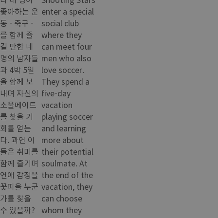
좋아하는 운
enter a special
동 - 축구 -
social club
를 함께 즐
where they
길 만한 네
can meet four
명의 남자들
men who also
과 4박 5일
love soccer.
을 함께 보
They spend a
내며 자신의
five-day
소울메이트
vacation
를 찾을 기
playing soccer
회를 얻는
and learning
다. 과연 이
more about
들은 취미를
their potential
함께 즐기며
soulmate. At
연애 감정을
the end of the
꽃피울 누군
vacation, they
가를 찾을
can choose
수 있을까?
whom they