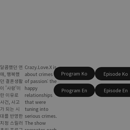
달콤했던 연
Crazy.Love.X is
Program Ko
Episode Ko
애, 행복했
about crimes
던 결혼생활
of passion: the
이 '사랑'이
happy
Program En
Episode En
란 이유로
relationships
사건, 사고
that were
가 되는 시
tuning into
대를 반영한
serious crimes.
치정 스릴러
The show
추리 프로그
recreates each