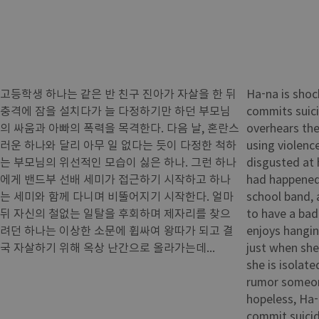
고등학생 하나는 같은 반 친구 진아가 자살을 한 뒤
Ha-na is shoc
충격에 잠을 설치다가 늘 다정하기만 하던 부모님
commits suici
의 싸움과 아빠의 폭력을 목격한다. 다음 날, 혼란스
overhears the
러운 하나와 달리 아무 일 없다는 듯이 다정한 척하
using violenc
는 부모님의 위선적인 모습이 싫은 하나. 그런 하나
disgusted at 
에게 밴드부 선배 세미가 접근하기 시작하고 하나
had happened.
는 세미와 함께 다니며 비뚤어지기 시작한다. 얼마
school band,
뒤 자신의 철없는 일탈을 후회하며 제자리를 찾으
to have a bad
려던 하나는 이상한 소문에 휩싸여 왕따가 되고 결
enjoys hanging
국 자살하기 위해 옥상 난간으로 올라가는데...
just when she
she is isolat
rumor someon
hopeless, Ha-
commit suic