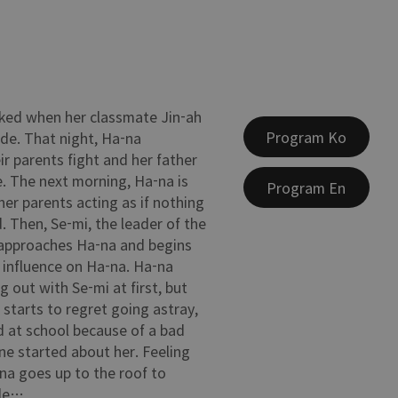
ked when her classmate Jin-ah
Program Ko
de. That night, Ha-na
ir parents fight and her father
e. The next morning, Ha-na is
Program En
her parents acting as if nothing
 Then, Se-mi, the leader of the
 approaches Ha-na and begins
 influence on Ha-na. Ha-na
 out with Se-mi at first, but
 starts to regret going astray,
ed at school because of a bad
e started about her. Feeling
na goes up to the roof to
ide…