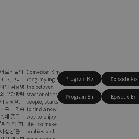
어르신들의
Comedian Kim
Program Ko
Episode Ko
BTS, 코미
Yong-myung,
디언 김용명
the beloved
의 우당탕탕
star for older
Program En
Episode En
이중생활.
people, starts
누구나 가슴
to find a new
속에 품은
way to enjoy
'취미'와 '자
life - to make
아실현'을
hobbies and
직접 체험한
have various