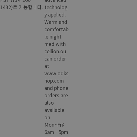
1432)로 가능합니다.
technolog
y applied.
Warm and
comfortab
le night
med with
cellion.ou
can order
at
www.odks
hop.com
and phone
orders are
also
available
on
Mon~Fri:
6am - 5pm