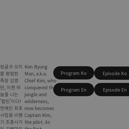
정글과 오지
Kim Byung
Program Ko
Episode Ko
를 평정한
Man, a.k.a.
족장 김병
Chief Kim, who
만, 이젠 하
conquered the
Program En
Episode En
늘을 나는
jungle and
'캡틴'이다!
wilderness,
연예인 최초
now becomes
사업용 비행
Captain Kim,
기 조종사가
the pilot. As
된 김병만이
the first