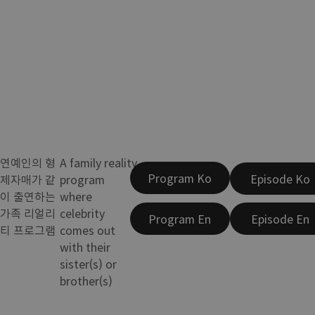
연예인의 형
A family reality
Program Ko
Episode Ko
제자매가 같
program
이 출연하는
where
가족 리얼리
celebrity
Program En
Episode En
티 프로그램
comes out
with their
sister(s) or
brother(s)