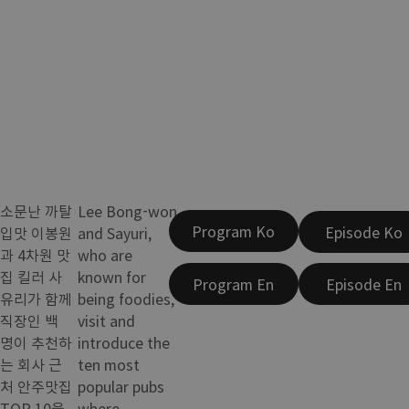
소문난 까탈
Lee Bong-won
Program Ko
Episode Ko
입맛 이봉원
and Sayuri,
과 4차원 맛
who are
집 킬러 사
known for
Program En
Episode En
유리가 함께
being foodies,
직장인 백
visit and
명이 추천하
introduce the
는 회사 근
ten most
처 안주맛집
popular pubs
TOP 10을
where