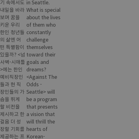
기 속에서도
in Seattle.
내일을 바라
What is special
보며 꿈을
about the lives
키운 우리
of them who
한인 청년들
constantly
의 삶엔 어
challenge
떤 특별함이
themselves
있을까? <넘
toward their
사벽-시애틀
goals and
>에는 한인
dreams?
예비직장인
<Against The
들과 현 직
Odds -
장인들의 가
Seattle> will
슴을 뛰게
be a program
할 비전을
that presents
제시하고 한
a vision that
걸음 더 성
will thrill the
장할 기회를
hearts of
제공하는 프
Korean-