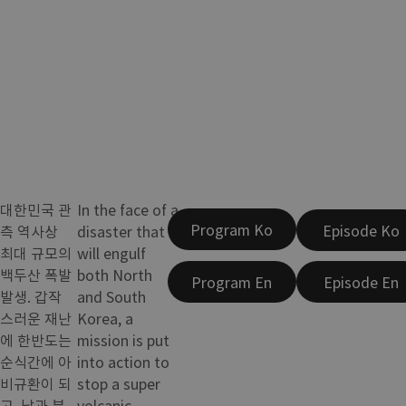
대한민국 관
In the face of a
Program Ko
Episode Ko
측 역사상
disaster that
최대 규모의
will engulf
백두산 폭발
both North
Program En
Episode En
발생. 갑작
and South
스러운 재난
Korea, a
에 한반도는
mission is put
순식간에 아
into action to
비규환이 되
stop a super
고, 남과 북
volcanic