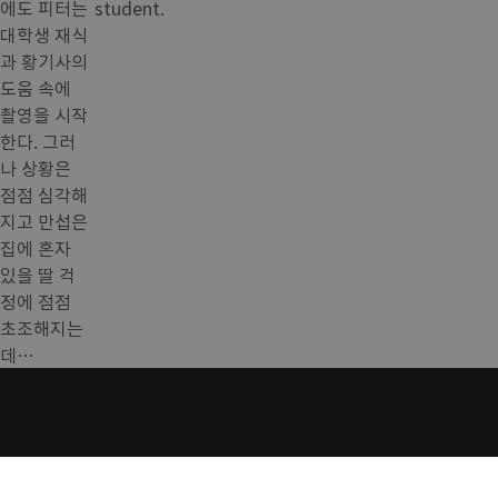
에도 피터는
student.
대학생 재식
과 황기사의
도움 속에
촬영을 시작
한다. 그러
나 상황은
점점 심각해
지고 만섭은
집에 혼자
있을 딸 걱
정에 점점
초조해지는
데…