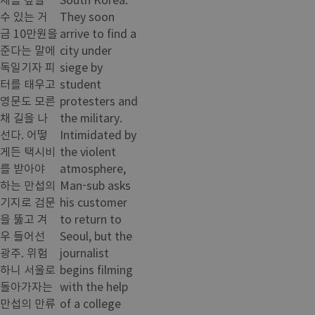
수 있는 거
They soon
금 10만원을
arrive to find a
준다는 말에
city under
독일기자 피
siege by
터를 태우고
student
영문도 모른
protesters and
채 길을 나
the military.
선다. 어떻
Intimidated by
게든 택시비
the violent
를 받아야
atmosphere,
하는 만섭의
Man-sub asks
기지로 검문
his customer
을 뚫고 겨
to return to
우 들어선
Seoul, but the
광주. 위험
journalist
하니 서울로
begins filming
돌아가자는
with the help
만섭의 만류
of a college