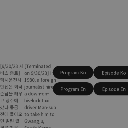
[9/30/23 서
[Terminated
Program Ko
Episode Ko
비스 종료]
on 9/30/23] In
택시운전사
1980, a foreign
만섭은 외국
journalist hires
Program En
Episode En
손님을 태우
a down-on-
고 광주에
his-luck taxi
갔다 통금
driver Man-sub
전에 돌아오
to take him to
면 밀린 월
Gwangju,
세를 갚을
South Korea.