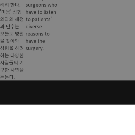
리려 한다.
surgeons who
'미몽' 성형
have to listen
외과의 혜정
to patients'
과 민수는
diverse
오늘도 병원
reasons to
을 찾아와
have the
성형을 하려
surgery.
하는 다양한
사람들의 기
구한 사연을
듣는다.