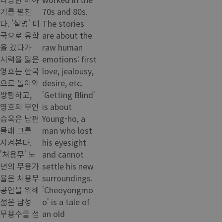
기를 펼친
70s and 80s.
다. '실명' 미
The stories
국으로 유학
are about the
을 갔다가
raw human
시력을 잃은
emotions: first
영호는 한국
love, jealousy,
으로 돌아와
desire, etc.
방황하고,
'Getting Blind'
영호의 부인
is about
승옥은 남편
Young-ho, a
몰래 그를
man who lost
지켜본다.
his eyesight
'처용무' 노
and cannot
년의 무용가
settle his new
율은 처용무
surroundings.
공연을 위해
'Cheoyongmo
젊은 남성
o' is a tale of
무용수를 섭
an old