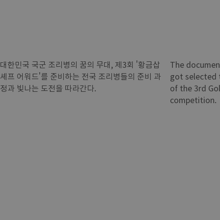
대한민국 국군 조리병의 꿈의 무대, 제3회 '황금삽
The document
셰프 어워드'를 준비하는 전국 조리병들의 준비 과
got selected t
정과 빛나는 도전을 따라간다.
of the 3rd Go
competition.