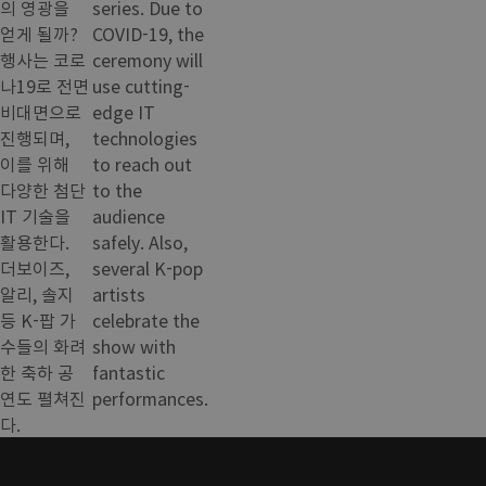
의 영광을
series. Due to
얻게 될까?
COVID-19, the
행사는 코로
ceremony will
나19로 전면
use cutting-
비대면으로
edge IT
진행되며,
technologies
이를 위해
to reach out
다양한 첨단
to the
IT 기술을
audience
활용한다.
safely. Also,
더보이즈,
several K-pop
알리, 솔지
artists
등 K-팝 가
celebrate the
수들의 화려
show with
한 축하 공
fantastic
연도 펼쳐진
performances.
다.