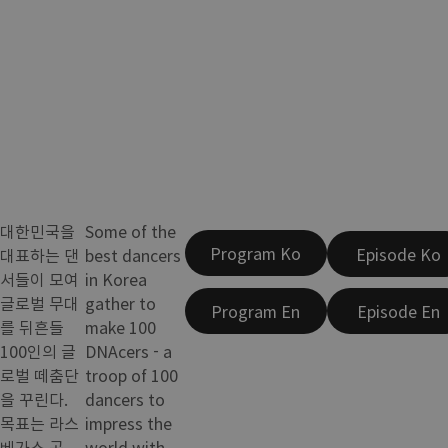
대한민국을
Some of the
Program Ko
Episode Ko
대표하는 댄
best dancers
서들이 모여
in Korea
글로벌 무대
gather to
Program En
Episode En
를 뒤흔들
make 100
100인의 글
DNAcers - a
로벌 떼춤단
troop of 100
을 꾸린다.
dancers to
목표는 라스
impress the
베가스 공
world with