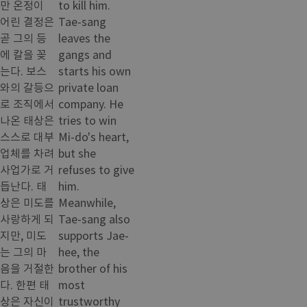
만 온정이
to kill him.
어린 결정은
Tae-sang
곧 그의 등
leaves the
에 칼을 꽂
gangs and
는다. 보스
starts his own
와의 갈등으
private loan
로 조직에서
company. He
나온 태상은
tries to win
스스로 대부
Mi-do's heart,
업체를 차려
but she
사업가로 거
refuses to give
듭난다. 태
him.
상은 미도를
Meanwhile,
사랑하게 되
Tae-sang also
지만, 미도
supports Jae-
는 그의 마
hee, the
음을 거절한
brother of his
다. 한편 태
most
상은 자신이
trustworthy