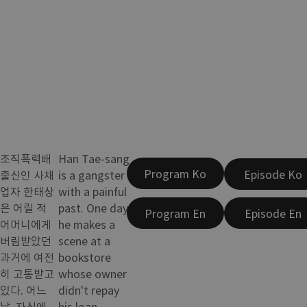
조직폭력배
Han Tae-sang
Program Ko
Episode Ko
출신인 사채
is a gangster
업자 한태상
with a painful
은 어릴 적
past. One day,
Program En
Episode En
어머니에게
he makes a
버림받았던
scene at a
과거에 여전
bookstore
히 고통받고
whose owner
있다. 어느
didn't repay
날, 자신에
his loan.