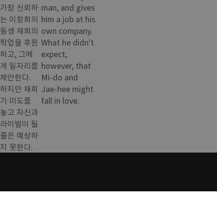
가장 신뢰하
man, and gives
는 이창희의
him a job at his
동생 재희의
own company.
학업을 후원
What he didn't
하고, 그에
expect,
게 일자리를
however, that
제안한다.
Mi-do and
하지만 재희
Jae-hee might
가 미도를
fall in love.
놓고 자신과
라이벌이 될
줄은 예상하
지 못한다.