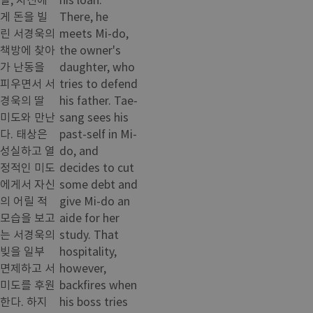
게 돈을 빌
There, he
린 서경욱의
meets Mi-do,
책방에 찾아
the owner's
가 난동을
daughter, who
피우면서 서
tries to defend
경욱의 딸
his father. Tae-
미도와 만난
sang sees his
다. 태상은
past-self in Mi-
성실하고 열
do, and
정적인 미도
decides to cut
에게서 자신
some debt and
의 어릴 적
give Mi-do an
모습을 보고
aide for her
는 서경욱의
study. That
빚을 일부
hospitality,
면제하고 서
however,
미도를 후원
backfires when
한다. 하지
his boss tries