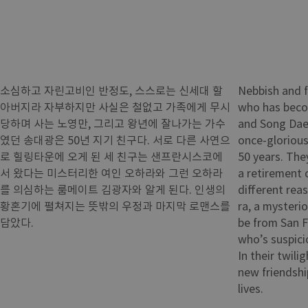
소심하고 자린고비인 반정도, 스스로는 신세대 할
Nebbish and 
아버지라 자부하지만 사실은 철없고 가족에게 무시
who has becom
당하며 사는 노영만, 그리고 왕년에 잘나가는 가수
and Song Dae
였던 송대광은 50년 지기 친구다. 서로 다른 사연으
once-glorious
로 힐링타운에 오게 된 세 친구는 샌프란시스코에
50 years. The
서 왔다는 미스터리한 여인 오하라와 그런 오하라
a retirement 
를 의심하는 룸메이트 김광자와 알게 된다. 인생의
different rea
황혼기에 펼쳐지는 뜻밖의 우정과 마지막 로맨스를
ra, a myster
담았다.
be from San F
who’s suspic
In their twili
new friendshi
lives.