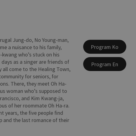
frugal Jung-do, No Young-man,
Program Ko
e a nuisance to his family,
-kwang who’s stuck on his
 days as a singer are friends of
Program En
y all come to the Healing Town,
community for seniors, for
sons. There, they meet Oh Ha-
ious woman who’s supposed to
rancisco, and Kim Kwang-ja,
ious of her roommate Oh Ha-ra.
ght years, the five people find
p and the last romance of their