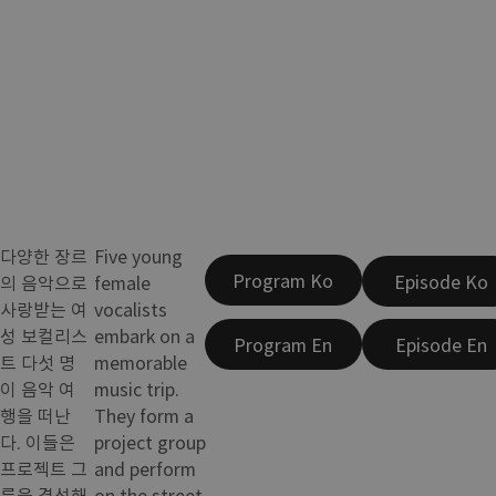
다양한 장르
Five young
Program Ko
Episode Ko
의 음악으로
female
사랑받는 여
vocalists
성 보컬리스
embark on a
Program En
Episode En
트 다섯 명
memorable
이 음악 여
music trip.
행을 떠난
They form a
다. 이들은
project group
프로젝트 그
and perform
룹을 결성해
on the street