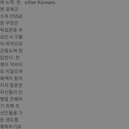
제 노역. 한
other Koreans.
편 광복군
소속 OSS요
원 무영은
독립운동 주
요인사 구출
의 목적으로
군함도에 잠
입한다. 전
쟁이 막바지
로 치달으며
패색이 짙어
지자 일본은
자신들의 만
행을 은폐하
기 위해 조
선인들을 가
둔 갱도를
폭파하기로