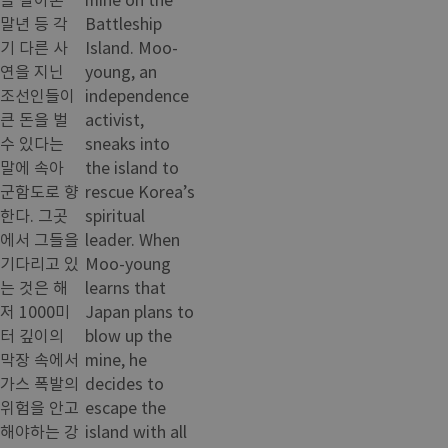
말년 등 각
Battleship
기 다른 사
Island. Moo-
연을 지닌
young, an
조선인들이
independence
큰 돈을 벌
activist,
수 있다는
sneaks into
말에 속아
the island to
군함도로 향
rescue Korea’s
한다. 그곳
spiritual
에서 그들을
leader. When
기다리고 있
Moo-young
는 것은 해
learns that
저 1000미
Japan plans to
터 깊이의
blow up the
막장 속에서
mine, he
가스 폭발의
decides to
위험을 안고
escape the
해야하는 강
island with all