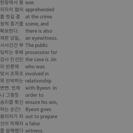
현장에서 용
was
의자의 혐의
apprehended
를 벗길 결
at the crime
정적 증거를
scene, and
확보한다.
there is also
재판 당일,
an eyewitness.
사사건건 부
The public
딪히는 후배
prosecutor for
검사 진선민
the case is Jin
의 반론에
who was
맞서 조목조
involved in
목 반박하는
relationship
변변. 언제
with Byeon. In
나 그렇듯
order to
승리를 확신
ensure his win,
하는 순간!
Byeon goes
용의자가 자
out to prepare
신이 피해자
a false
를 살해했다
witness.