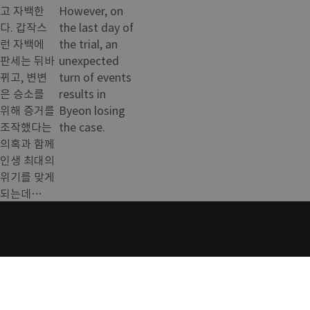
고 자백한
However, on
다. 갑작스
the last day of
런 자백에
the trial, an
판세는 뒤바
unexpected
뀌고, 변변
turn of events
은 승소를
results in
위해 증거를
Byeon losing
조작했다는
the case.
의혹과 함께
인생 최대의
위기를 맞게
되는데…