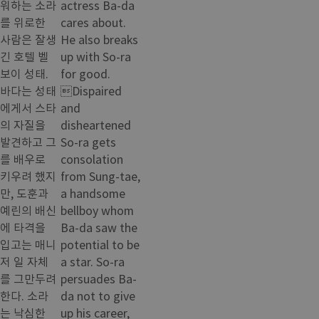
워하는 소라
actress Ba-da
를 위로한
cares about.
사람은 잘생
He also breaks
긴 호텔 벨
up with So-ra
보이 성태.
for good.
바다는 성태
Dispaired
에게서 스타
and
의 자질을
disheartened
발견하고 그
So-ra gets
를 배우로
consolation
키우려 했지
from Sung-tae,
만, 도훈과
a handsome
예린의 배신
bellboy whom
에 타격을
Ba-da saw the
입고는 매니
potential to be
저 일 자체
a star. So-ra
를 그만두려
persuades Ba-
한다. 소라
da not to give
는 낙심한
up his career,