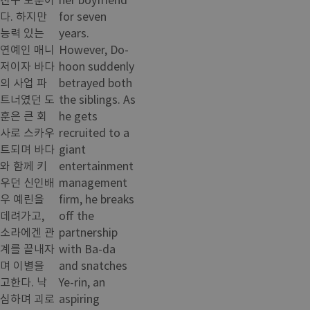
다. 하지만
for seven
능력 있는
years.
연예인 매니
However, Do-
저이자 바다
hoon suddenly
의 사업 파
betrayed both
트너였던 도
the siblings. As
훈은 큰 회
he gets
사로 스카우
recruited to a
트되며 바다
giant
와 함께 키
entertainment
우던 신인배
management
우 예린을
firm, he breaks
데려가고,
off the
소라에겐 관
partnership
계를 끝내자
with Ba-da
며 이별을
and snatches
고한다. 낙
Ye-rin, an
심하며 괴로
aspiring