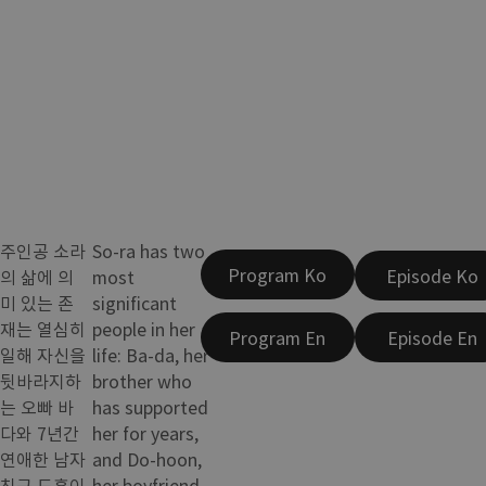
주인공 소라
So-ra has two
Program Ko
Episode Ko
의 삶에 의
most
미 있는 존
significant
재는 열심히
people in her
Program En
Episode En
일해 자신을
life: Ba-da, her
뒷바라지하
brother who
는 오빠 바
has supported
다와 7년간
her for years,
연애한 남자
and Do-hoon,
친구 도훈이
her boyfriend