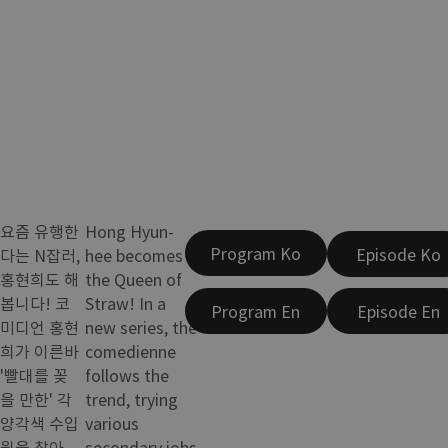
요즘 유행한
Hong Hyun-
Program Ko
Episode Ko
다는 N잡러,
hee becomes
홍현희도 해
the Queen of
봅니다! 코
Straw! In a
Program En
Episode En
미디언 홍현
new series, the
희가 이른바
comedienne
'빨대를 꽂
follows the
을 만한' 각
trend, trying
양각색 수입
various
원을 찾아
secondary jobs