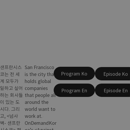
샌프란시스
San Francisco
Program Ko
Episode Ko
코는 전 세
is the city that
계 모두가
holds global
일하고 싶어
companies
Program En
Episode En
하는 회사들
that people all
이 있는 도
around the
시다. 그리
world want to
고, <넘사
work at.
벽- 샌프란
OnDemandKor
시스코> 편
ea’s <Against