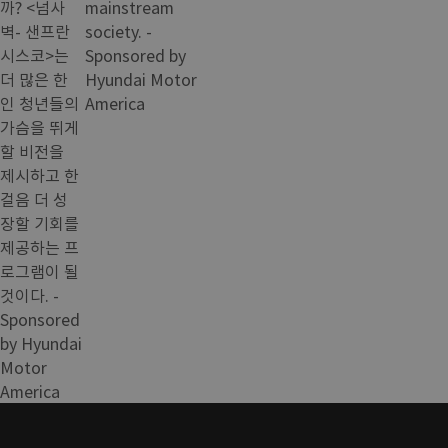
까? <넘사
mainstream
벽- 샌프란
society. -
시스코>는
Sponsored by
더 많은 한
Hyundai Motor
인 청년들의
America
가슴을 뛰게
할 비전을
제시하고 한
걸음 더 성
장할 기회를
제공하는 프
로그램이 될
것이다. -
Sponsored
by Hyundai
Motor
America