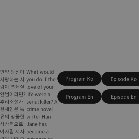
만약 당신이
What would
Program Ko
Episode Ko
사랑하는 사
you do if the
람이 연쇄살
love of your
인범이라면?
life were a
Program En
Episode En
추리소설가
serial killer? A
한제인은 특
crime novel
유의 엉뚱한
writer Han
상상력으로
Jane has
이사람 저사
become a
람을 범인으
nuisance to