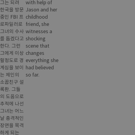
그는 되려
with help of
한국을 방문
Jason and her
중인 FBI 프
childhood
로파일러로
friend, she
그녀의 수사
witnesses a
를 돕겠다고
shocking
한다. 그런
scene that
그에게 이상
changes
할정도로 경
everything she
계심을 보이
had believed
는 제인의
so far.
소꿉친구 설
록환. 그들
의 도움으로
추적에 나선
그녀는 어느
날 충격적인
장면을 목격
하게 되는