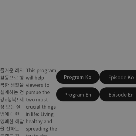
즐거운 레저
This program
Program Ko
Episode Ko
활동으로 행
will help
복한 생활을
viewers to
설계하는 건
pursue the
Program En
Episode En
강e행복! 세
two most
상 모든 질
crucial things
병에 대한
in life: Living
명쾌한 해답
healthy and
을 전하는
spreading the
트렌드 건
joy to the