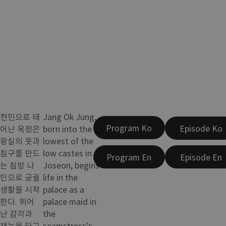
천민으로 태
Jang Ok Jung,
Program Ko
Episode Ko
어난 옥정은
born into the
왕실의 옷과
lowest of the
침구를 만드
low castes in
Program En
Episode En
는 침방 나
Joseon, begins
인으로 궁궐
life in the
생활을 시작
palace as a
한다. 뛰어
palace maid in
난 감각과
the
재능을 타고
seamstress's