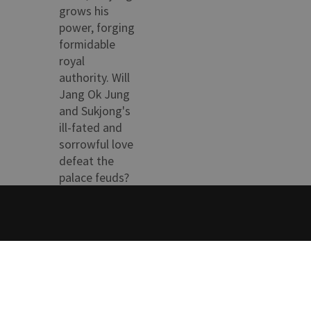
grows his
power, forging
formidable
royal
authority. Will
Jang Ok Jung
and Sukjong's
ill-fated and
sorrowful love
defeat the
palace feuds?