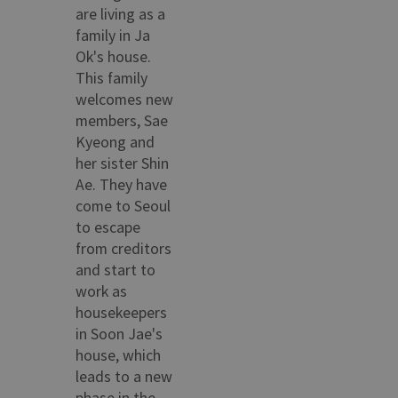
are living as a
family in Ja
Ok's house.
This family
welcomes new
members, Sae
Kyeong and
her sister Shin
Ae. They have
come to Seoul
to escape
from creditors
and start to
work as
housekeepers
in Soon Jae's
house, which
leads to a new
phase in the