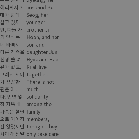
해리까지 3
husband Bo
대가 함께
Seog, her
살고 있지
younger
만, 다들 자
brother Ji
기 일하는
Hoon, and her
데 바빠서
son and
다른 가족을
daughter Jun
신경 쓸 여
Hyuk and Hae
유가 없고,
Ri all live
그래서 사이
together.
가 끈끈한
There is not
편은 아니
much
다. 반면 옆
solidarity
집 자옥네
among the
가족은 혈연
family
으로 이어지
members,
진 않았지만
though. They
사이가 정말
only take care