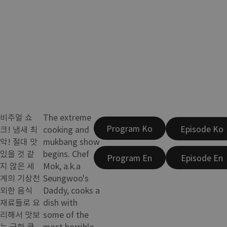
비주얼 쇼
The extreme
Program Ko
Episode Ko
크! 냄새 최
cooking and
악! 절대 맛
mukbang show
있을 것 같
begins. Chef
Program En
Episode En
지 않은 세
Mok, a.k.a
계의 기상천
Seungwoo's
외한 음식
Daddy, cooks a
재료들로 요
dish with
리해서 맛보
some of the
는 극한 쿡
most horrible