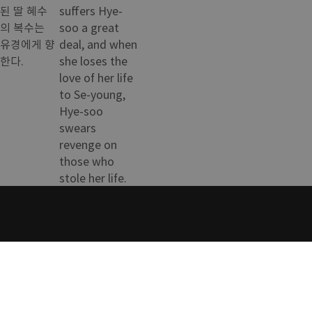
된 딸 혜수
suffers Hye-
의 복수는
soo a great
유경에게 향
deal, and when
한다.
she loses the
love of her life
to Se-young,
Hye-soo
swears
revenge on
those who
stole her life.