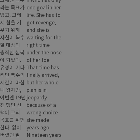
라는 목표가
one goal in her
있고, 그래
life. She has to
서 힘을 키
get revenge,
우기 위해
and she is
자신이 복수
waiting for the
할 대상의
right time
충직한 심복
under the nose
이 되었다.
of her foe.
유경이 기다
That time has
리던 복수의
finally arrived,
시간이 마침
but her whole
내 왔지만,
plan is in
이번엔 19년
jeopardy
전 했던 선
because of a
택이 그의
wrong choice
목표를 위협
she made
한다. 잃어
years ago.
버렸던 딸
Nineteen years