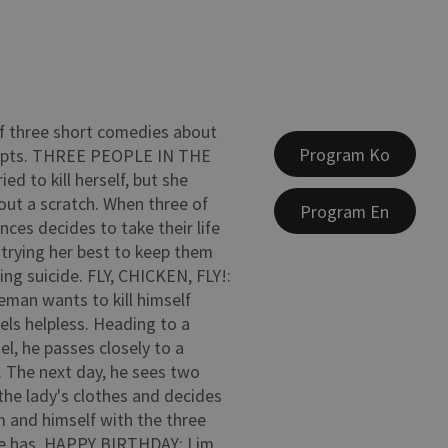
of three short comedies about
Program Ko
mpts. THREE PEOPLE IN THE
ied to kill herself, but she
out a scratch. When three of
Program En
nces decides to take their life
s trying her best to keep them
ng suicide. FLY, CHICKEN, FLY!:
eman wants to kill himself
els helpless. Heading to a
l, he passes closely to a
y. The next day, he sees two
the lady's clothes and decides
 and himself with the three
 he has. HAPPY BIRTHDAY: Lim