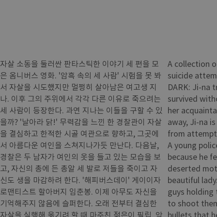
자살 소동을 둘러싼 판타스틱한 이야기 세 편을 모
A collection 
은 옴니버스 영화. '암흑 속의 세 사람' 시험을 못 봐
suicide atte
서 자살을 시도했지만 멀쩡히 살아남은 여고생 지
DARK: Ji-na tr
나. 이후 그의 주위에서 각각 다른 이유로 죽으려는
survived with
세 사람이 등장한다. 과연 지나는 이들을 구할 수 있
her acquainta
을까? '날아라 닭!' 무력감을 느낀 한 경찰관이 자살
away, Ji-na i
을 결심하고 한적한 시골 여관으로 향하고, 그곳에
from attempti
서 아름다운 여인을 스쳐지나가듯 만난다. 다음날,
A young polic
경찰은 두 남자가 여인의 옷을 들고 있는 모습을 보
because he fe
고, 자신의 총에 든 총알 세 발로 저들을 죽이고 자
deserted mote
신도 생을 마감하려 한다. '해피버스데이' 게이이자
beautiful lad
로맨티스트 할아버지 임춘봉. 이제 아무도 자신을
guys holding 
기억해주지 않음에 슬퍼한다. 오래 전부터 결심한
to shoot them
자살을 실행해 옮기려 할 때 마주친 젊은이 필립. 악
bullets that