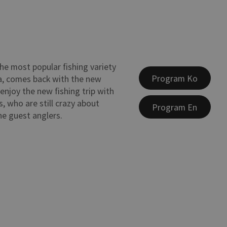
the most popular fishing variety
Program Ko
a, comes back with the new
enjoy the new fishing trip with
, who are still crazy about
Program En
he guest anglers.