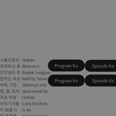
서울신문이
Hoban
Program Ko
Episode Ko
주최하고 호
Women's
반건설이 후
Baduk League,
원하는 여성
held by Seoul
Program En
Episode En
바둑 기전.
Shinmun and
한, 중, 일의
sponsored by
프로 여성
Hoban
바둑기사들
Construction,
이 팀을 이
is an
뤄 대결을
international