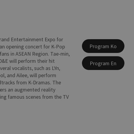
rand Entertainment Expo for
Program Ko
an opening concert for K-Pop
fans in ASEAN Region. Tae-min,
D&E will perform their hit
Program En
eral vocalists, such as LYn,
l, and Ailee, will perform
dtracks from K-Dramas. The
ers an augmented reality
sing famous scenes from the TV