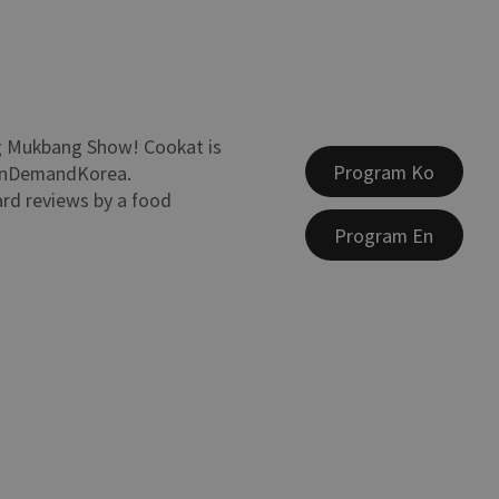
ng Mukbang Show! Cookat is
Program Ko
OnDemandKorea.
rd reviews by a food
Program En